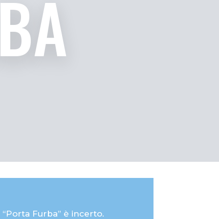
RBA
 “Porta Furba” è incerto.