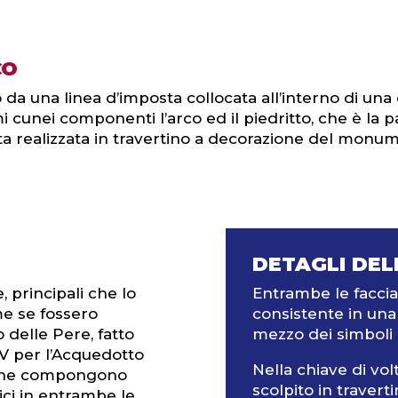
CO
o da una linea d’imposta collocata all’interno di un
timi cunei componenti l’arco ed il piedritto, che è la 
sta realizzata in travertino a decorazione del monu
DETAGLI DEL
 principali che lo
Entrambe le facci
 se fossero
consistente in una 
 delle Pere, fatto
mezzo dei simboli 
V per l’Acquedotto
Nella chiave di vo
ti che compongono
scolpito in travert
ici in entrambe le