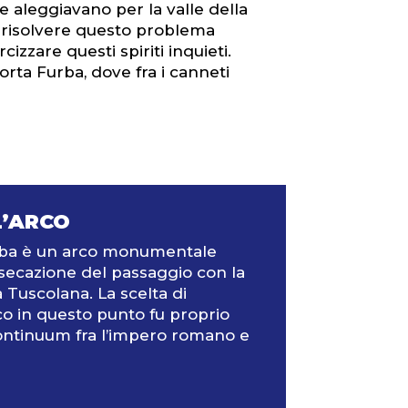
he aleggiavano per la valle della
er risolvere questo problema
zare questi spiriti inquieti.
orta Furba, dove fra i canneti
L’ARCO
urba è un arco monumentale
ersecazione del passaggio con la
a Tuscolana. La scelta di
co in questo punto fu proprio
ontinuum fra l’impero romano e