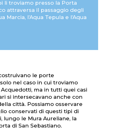
i li troviamo presso la Porta
co attraversa il passaggio degli
a Marcia, l’Aqua Tepula e l’Aqua
costruivano le porte
olo nel caso in cui troviamo
i Acquedotti, ma in tutti quei casi
lari si intersecavano anche con
della città. Possiamo osservare
io conservati di questi tipi di
 lungo le Mura Aureliane, la
orta di San Sebastiano.