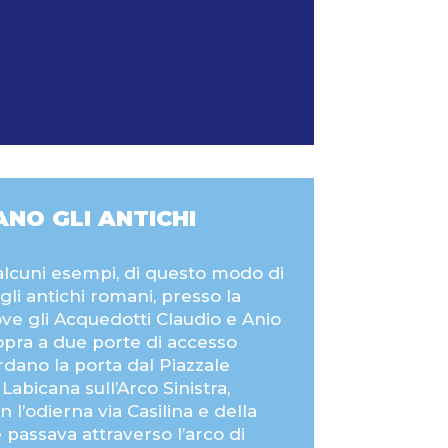
NO GLI ANTICHI
lcuni esempi, di questo modo di
gli antichi romani, presso la
e gli Acquedotti Claudio e Anio
pra a due porte di accesso
dano la porta dal Piazzale
Labicana sull’Arco Sinistra,
l’odierna via Casilina e della
 passava attraverso l’arco di