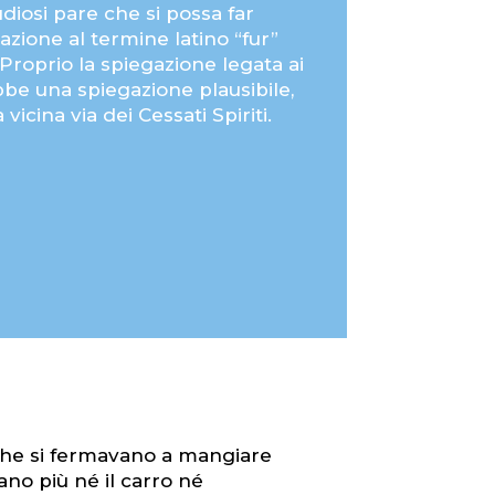
diosi pare che si possa far
azione al termine latino “fur”
. Proprio la spiegazione legata ai
bbe una spiegazione plausibile,
 vicina via dei Cessati Spiriti.
o che si fermavano a mangiare
ano più né il carro né