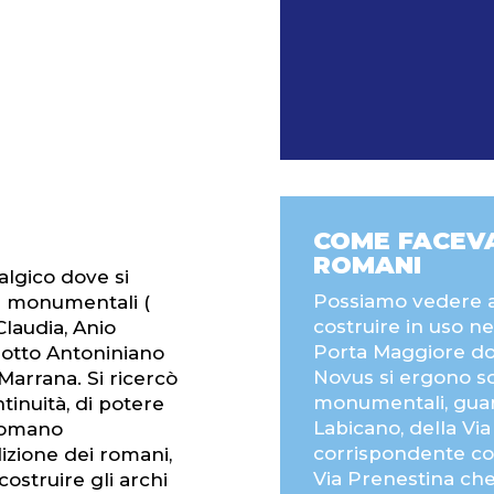
COME FACEVA
ROMANI
lgico dove si
Possiamo vedere a
i monumentali (
costruire in uso ne
 Claudia, Anio
Porta Maggiore dov
dotto Antoniniano
Novus si ergono so
 Marrana. Si ricercò
monumentali, guar
tinuità, di potere
Labicano, della Via 
 Romano
corrispondente con 
dizione dei romani,
Via Prenestina che
ostruire gli archi