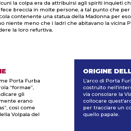
ni la colpa era da attribuirsi agli spiriti inquieti c
mi fece breccia in molte persone, a tal punto che p
ola contenente una statua della Madonna per esorciz
ano niente meno che i ladri che abitavano la vicina P
re la loro refurtiva.
ME
ORIGINE DEL
nome Porta Furba
L’arco di Porta F
rola “formae”,
costruito nell’int
dicare gli
via consolare la Vi
camente erano
collocare quest’ar
mas”, così come
per tracciare un c
della Volpaia del
quello papale.