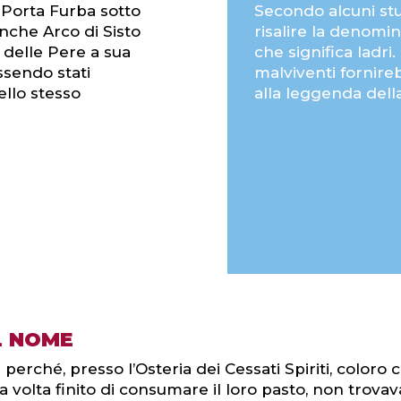
 Porta Furba sotto
Secondo alcuni stu
nche Arco di Sisto
risalire la denomin
 delle Pere a sua
che significa ladri
ssendo stati
malviventi fornire
ello stesso
alla leggenda della
L NOME
perché, presso l’Osteria dei Cessati Spiriti, color
na volta finito di consumare il loro pasto, non trovav